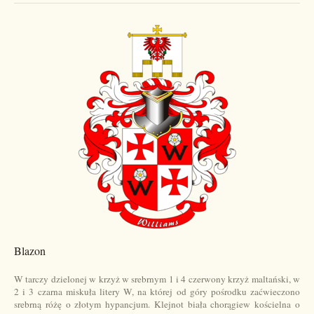
Blazon
W tarczy dzielonej w krzyż w srebrnym 1 i 4 czerwony krzyż maltański, w
2 i 3 czarna miskuła litery W, na której od góry pośrodku zaćwieczono
srebrną różę o złotym hypancjum. Klejnot biała chorągiew kościelna o