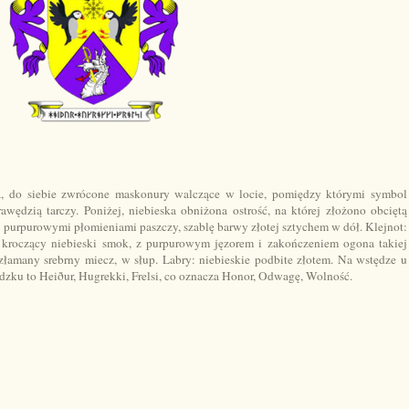
wa, do siebie zwrócone maskonury walczące w locie, pomiędzy którymi symbol
awędzią tarczy. Poniżej, niebieska obniżona ostrość, na której złożono obciętą
j purpurowymi płomieniami paszczy, szablę barwy złotej sztychem w dół. Klejnot:
, kroczący niebieski smok, z purpurowym jęzorem i zakończeniem ogona takiej
złamany srebrny miecz, w słup. Labry: niebieskie podbite złotem. Na wstędze u
ndzku to Heiður, Hugrekki, Frelsi, co oznacza Honor, Odwagę, Wolność.