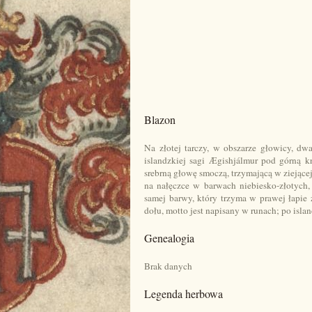
Blazon
Na złotej tarczy, w obszarze głowicy, d
islandzkiej sagi Ægishjálmur pod górną kr
srebrną głowę smoczą, trzymającą w ziejące
na nałęczce w barwach niebiesko-złotych
samej barwy, który trzyma w prawej łapie 
dołu, motto jest napisany w runach; po isla
Genealogia
Brak danych
Legenda herbowa