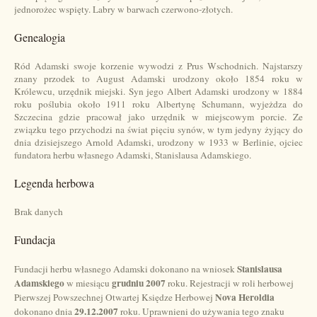
jednorożec wspięty. Labry w barwach czerwono-złotych.
Genealogia
Ród Adamski swoje korzenie wywodzi z Prus Wschodnich. Najstarszy
znany przodek to August Adamski urodzony około 1854 roku w
Królewcu, urzędnik miejski. Syn jego Albert Adamski urodzony w 1884
roku poślubia około 1911 roku Albertynę Schumann, wyjeżdza do
Szczecina gdzie pracował jako urzędnik w miejscowym porcie. Ze
związku tego przychodzi na świat pięciu synów, w tym jedyny żyjący do
dnia dzisiejszego Arnold Adamski, urodzony w 1933 w Berlinie, ojciec
fundatora herbu własnego Adamski, Stanislausa Adamskiego.
Legenda herbowa
Brak danych
Fundacja
Stanislausa
Fundacji herbu własnego Adamski dokonano na wniosek
Adamskiego
grudniu 2007
w miesiącu
roku. Rejestracji w roli herbowej
Nova Heroldia
Pierwszej Powszechnej Otwartej Księdze Herbowej
29.12.2007
dokonano dnia
roku. Uprawnieni do używania tego znaku