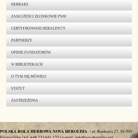
HERBARZ
ZASŁUŻENI CZŁONKOWIE PWH
CERTYFIKOWANI HERALDYCY
PARTNERZY
OPINIE FUNDATORÓW
W BIBLIOTEKACH
O TYM SIĘ MÓWIŁO
STATUT
ZASTRZEŻENIA
POLSKA ROLA HERBOWA NOVA HEROLDIA
/ ul. Bankowa 27, 58-505
Jelenia Góra / tel. +48 733 641 173 / e-mail: info@novaheraldia.net