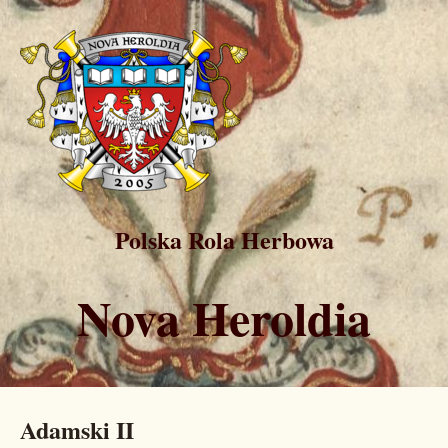
Polska Rola Herbowa
Nova Heroldia
Adamski II