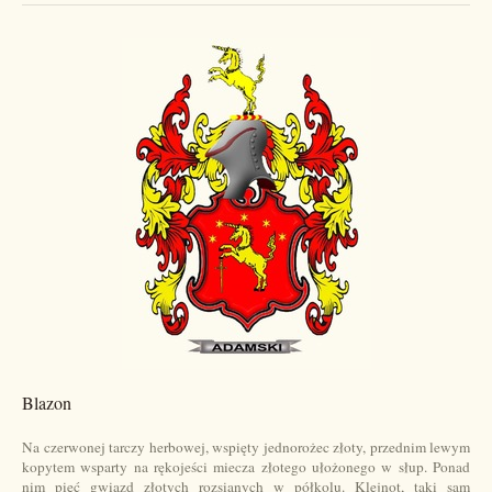
Blazon
Na czerwonej tarczy herbowej, wspięty jednorożec złoty, przednim lewym
kopytem wsparty na rękojeści miecza złotego ułożonego w słup. Ponad
nim pięć gwiazd złotych rozsianych w półkolu. Klejnot, taki sam