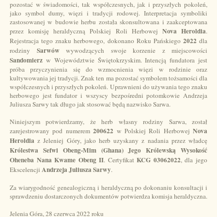
pozostać w świadomości, tak współczesnych, jak i przyszłych pokoleń,
jako symbol dumy, więzi i tradycji rodowej. Interpretacja symboliki
zastosowanej w budowie herbu została skonsultowana i zaakceptowana
Nova Heroldia
przez komisję heraldyczną Polskiej Roli Herbowej
.
2022
Rejestracja tego znaku herbowego, dokonano Roku Pańskiego
dla
Sarwów
rodziny
wywodzących swoje korzenie z miejscowości
Sandomierz
w Województwie Świętokrzyskim. Intencją fundatora jest
próba przyczynienia się do wzmocnienia więzi w rodzinie oraz
kultywowania jej tradycji. Znak ten ma pozostać symbolem tożsamości dla
współczesnych i przyszłych pokoleń. Uprawnieni do używania tego znaku
herbowego jest fundator i wszyscy bezpośredni potomkowie Andrzeja
Juliusza Sarwy tak długo jak stosować będą nazwisko Sarwa.
Niniejszym potwierdzamy, że herb własny rodziny Sarwa, został
200622
Nova
zarejestrowany pod numerem
w Polskiej Roli Herbowej
Heroldia
z Jeleniej Góry, jako herb uzyskany z nadania przez władcę
Królestwa Sefwi Obeng-Mim (Ghana) Jego Królewską Wysokość
Oheneba Nana Kwame Obeng II
KCG 03062022
. Certyfikat
, dla jego
Andrzeja Juliusza Sarwy
Ekscelencji
.
Za wiarygodność genealogiczną i heraldyczną po dokonaniu konsultacji i
sprawdzeniu dostarczonych dokumentów potwierdza komisja heraldyczna.
Jelenia Góra, 28 czerwca 2022 roku