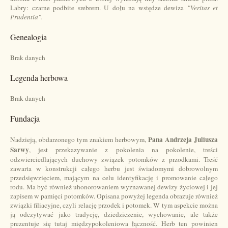
Labry: czarne podbite srebrem. U dołu na wstędze dewiza
"Veritas et
Prudentia".
Genealogia
Brak danych
Legenda herbowa
Brak danych
Fundacja
Pana Andrzeja Juliusza
Nadzieją, obdarzonego tym znakiem herbowym,
Sarwy
, jest przekazywanie z pokolenia na pokolenie, treści
odzwierciedlających duchowy związek potomków z przodkami. Treść
zawarta w konstrukcji całego herbu jest świadomymi dobrowolnym
przedsięwzięciem, mającym na celu identyfikację i promowanie całego
rodu. Ma być również uhonorowaniem wyznawanej dewizy życiowej i jej
zapisem w pamięci potomków. Opisana powyżej legenda obrazuje również
związki filiacyjne, czyli relację przodek i potomek. W tym aspekcie można
ją odczytywać jako tradycję, dziedziczenie, wychowanie, ale także
prezentuje się tutaj międzypokoleniowa łączność. Herb ten powinien