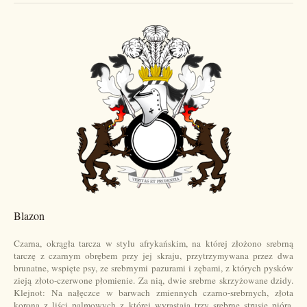
Blazon
Czarna, okrągła tarcza w stylu afrykańskim, na której złożono srebrną
tarczę z czarnym obrębem przy jej skraju, przytrzymywana przez dwa
brunatne, wspięte psy, ze srebrnymi pazurami i zębami, z których pysków
zieją złoto-czerwone płomienie. Za nią, dwie srebrne skrzyżowane dzidy.
Klejnot: Na nałęczce w barwach zmiennych czarno-srebrnych, złota
korona z liści palmowych z której wyrastają trzy srebrne strusie pióra.