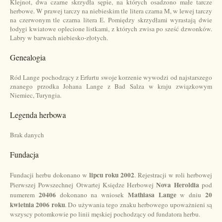
Klejnot, dwa czarne skrzydła sępie, na których osadzono małe tarcze
herbowe. W prawej tarczy na niebieskim tle litera czarna M, w lewej tarczy
na czerwonym tle czarna litera E. Pomiędzy skrzydłami wyrastają dwie
łodygi kwiatowe oplecione listkami, z których zwisa po sześć dzwonków.
Labry w barwach niebiesko-złotych.
Genealogia
Ród Lange pochodzący z Erfurtu swoje korzenie wywodzi od najstarszego
znanego przodka Johana Lange z Bad Salza w kraju związkowym
Niemiec, Turyngia.
Legenda herbowa
Brak danych
Fundacja
lipcu roku 2002
Fundacji herbu dokonano w
. Rejestracji w roli herbowej
Nova Heroldia
Pierwszej Powszechnej Otwartej Księdze Herbowej
pod
20406
Mathiasa Lange
20
numerem
dokonano na wniosek
w dniu
kwietnia 2006 roku
. Do używania tego znaku herbowego upoważnieni są
wszyscy potomkowie po linii męskiej pochodzący od fundatora herbu.