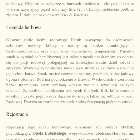
podstawy. Klejnot: na nałęczce w barwach niebiesko – złotych, taki sam
wiwern trzymający przed sobą trzy lilie (2; 1). Labry: niebieskie podbite
złotem. U dołu łacińska dewiza:
Lux In Tenebris
.
Legenda herbowa
Główne godło herbu rodowego Daruk nawiązuje do osobowości
członków rodziny, którzy z natury są bardzo dominujący i
bezkompromisowi, oraz mają silny wybuchowy temperament. Ponadto
smok w symbolice heraldycznej jest także strażnikiem skarbów, co odnosi
się do pasji rodowej polegającej na kolekcjonowaniu dzieł sztuki i
antyków. Wymowę symboliczną smoka jako strażnika skarbów wzmacnia
jego złota barwa. Smok ma też czerwone szpony, grzebień, kolec jadowy
ogona i płomień. Ród ma pochodzenie z Kresów Wschodnich a czerwona
barwa upamiętnia krew przelaną wczasie wojen i rewolucji na tych
terenach. Symbolika heraldyczna srebrnych (białych) lilii, które czasami
uosabiają czyste piękno oraz dążenie do niego, także ma odbicie w pasji
Rodowej. Dewiza na szarfie ma związek z silną fascynacją pięknem sztuki
.
Rejestracja
Daruk
Rejestracji tego znaku herbowego, dokonano
dla rodziny
,
Opola Lubelskiego
pochodzącej z
, województwo lubelskie. Herb ten ma
pozostać symbolem tożsamości dla współczesnych jak i przyszłych