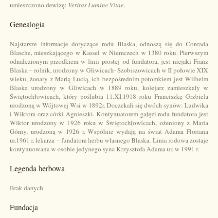
umieszczono dewizę:
Veritas Lumine Vitae
.
Genealogia
Najstarsze informacje dotyczące rodu Blaska, odnoszą się do Conrada
Blasche, mieszkającego w Kassel w Niemczech w 1380 roku. Pierwszym
odnalezionym przodkiem w linii prostej od fundatora, jest niejaki Franz
Blaska – rolnik, urodzony w Gliwicach- Szobiszowicach w II połowie XIX
wieku, żonaty z Marią Lucią, ich bezpośrednim potomkiem jest Wilhelm
Blaska urodzony w Gliwicach w 1889 roku, kolejarz zamieszkały w
Świętochłowicach, który poślubia 11.XI.1918 roku Franciszkę Grzbiela
urodzoną w Wójtowej Wsi w 1892r. Doczekali się dwóch synów: Ludwika
i Wiktora oraz córki Agnieszki. Kontynuatorem gałęzi rodu fundatora jest
Wiktor urodzony w 1926 roku w Świętochłowicach, ożeniony z Maria
Górny, urodzoną w 1926 r. Wspólnie wydają na świat Adama Floriana
ur.1961 r. lekarza – fundatora herbu własnego Blaska. Linia rodowa zostaje
kontynuowana w osobie jedynego syna Krzysztofa Adama ur. w 1991 r.
Legenda herbowa
Brak danych
Fundacja