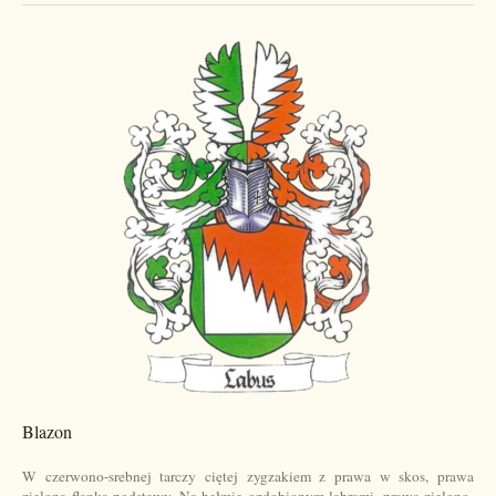
Blazon
W czerwono-srebnej tarczy ciętej zygzakiem z prawa w skos, prawa