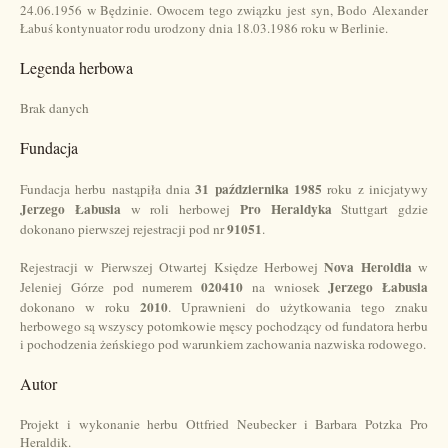
24.06.1956 w Będzinie. Owocem tego związku jest syn, Bodo Alexander
Łabuś kontynuator rodu urodzony dnia 18.03.1986 roku w Berlinie.
Legenda herbowa
Brak danych
Fundacja
31 października 1985
Fundacja herbu nastąpiła dnia
roku z inicjatywy
Jerzego Łabusia
Pro Heraldyka
w roli herbowej
Stuttgart gdzie
91051
dokonano pierwszej rejestracji pod nr
.
Nova Heroldia
Rejestracji w Pierwszej Otwartej Księdze Herbowej
w
020410
Jerzego Łabusia
Jeleniej Górze pod numerem
na wniosek
2010
dokonano w roku
. Uprawnieni do użytkowania tego znaku
herbowego są wszyscy potomkowie męscy pochodzący od fundatora herbu
i pochodzenia żeńskiego pod warunkiem zachowania nazwiska rodowego.
Autor
Projekt i wykonanie herbu Ottfried Neubecker i Barbara Potzka Pro
Heraldik.