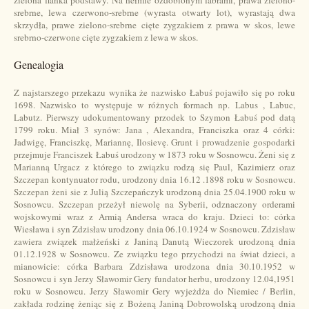
zielona flanka podstawy. Na hełmie ozdobionym labrami, prawa zielono-
srebrne, lewa czerwono-srebrne (wyrasta otwarty lot), wyrastają dwa
skrzydła, prawe zielono-srebrne cięte zygzakiem z prawa w skos, lewe
srebrno-czerwone cięte zygzakiem z lewa w skos.
Genealogia
Z najstarszego przekazu wynika że nazwisko Łabuś pojawiło się po roku
1698. Nazwisko to występuje w różnych formach np. Labus , Labuc,
Labutz. Pierwszy udokumentowany przodek to Szymon Łabuś pod datą
1799 roku. Miał 3 synów: Jana , Alexandra, Franciszka oraz 4 córki:
Jadwigę, Franciszkę, Mariannę, Ilosievę. Grunt i prowadzenie gospodarki
przejmuje Franciszek Łabuś urodzony w 1873 roku w Sosnowcu. Żeni się z
Marianną Urgacz z którego to związku rodzą się Paul, Kazimierz oraz
Szczepan kontynuator rodu, urodzony dnia 16.12 .1898 roku w Sosnowcu.
Szczepan żeni sie z Julią Szczepańczyk urodzoną dnia 25.04.1900 roku w
Sosnowcu. Szczepan przeżył niewolę na Syberii, odznaczony orderami
wojskowymi wraz z Armią Andersa wraca do kraju. Dzieci to: córka
Wiesława i syn Zdzisław urodzony dnia 06.10.1924 w Sosnowcu. Zdzisław
zawiera związek małżeński z Janiną Danutą Wieczorek urodzoną dnia
01.12.1928 w Sosnowcu. Ze związku tego przychodzi na świat dzieci, a
mianowicie: córka Barbara Zdzisława urodzona dnia 30.10.1952 w
Sosnowcu i syn Jerzy Sławomir Gery fundator herbu, urodzony 12.04,1951
roku w Sosnowcu. Jerzy Sławomir Gery wyjeżdża do Niemiec / Berlin,
zakłada rodzinę żeniąc się z Bożeną Janiną Dobrowolską urodzoną dnia