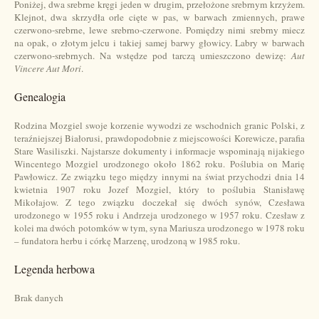
Poniżej, dwa srebrne kręgi jeden w drugim, przełożone srebrnym krzyżem.
Klejnot, dwa skrzydła orle cięte w pas, w barwach zmiennych, prawe
czerwono-srebrne, lewe srebrno-czerwone. Pomiędzy nimi srebrny miecz
na opak, o złotym jelcu i takiej samej barwy głowicy. Labry w barwach
czerwono-srebrnych. Na wstędze pod tarczą umieszczono dewizę:
Aut
Vincere Aut Mori
.
Genealogia
Rodzina Mozgiel swoje korzenie wywodzi ze wschodnich granic Polski, z
teraźniejszej Białorusi, prawdopodobnie z miejscowości Korewicze, parafia
Stare Wasiliszki. Najstarsze dokumenty i informacje wspominają nijakiego
Wincentego Mozgiel urodzonego około 1862 roku. Poślubia on Marię
Pawłowicz. Ze związku tego między innymi na świat przychodzi dnia 14
kwietnia 1907 roku Jozef Mozgiel, który to poślubia Stanisławę
Mikołajow. Z tego związku doczekał się dwóch synów, Czesława
urodzonego w 1955 roku i Andrzeja urodzonego w 1957 roku. Czesław z
kolei ma dwóch potomków w tym, syna Mariusza urodzonego w 1978 roku
– fundatora herbu i córkę Marzenę, urodzoną w 1985 roku.
Legenda herbowa
Brak danych