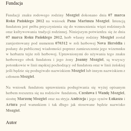
Fundacja
Mozgiel
07 marca
Fundacji znaku rodowego rodziny
dokonano dnia
Roku Pańskiego 2012
Pana Mariusza Mozgiel
na wniosek
. Intencją
fundatora jest próba przyczynienia się do wzmocnienia więzi rodzinnych
oraz kultywowania tradycji rodzinnej. Niniejszym potwierdza się że dnia
07 marca Roku Pańskiego 2012
Mozgiel
, herb własny rodziny
został
070312
Nova Heroldia
zarejestrowany pod numerem
w roli herbowej
i
podany do publicznej wiadomości poprzez zamieszczenie jego wizerunku
w herbarzu tejże roli herbowej. Uprawnionymi do używania tego znaku
Joanny Mozgiel
herbowego obok fundatora i jego żony
, są wszyscy
potomkowie w linii męskiej pochodzący od fundatora oraz w linii żeńskiej
Mozgiel
jeśli będzie się posługiwało nazwiskiem
lub innym nazwiskiem z
Mozgiel
członem
.
Na wniosek fundatora uprawnienia posługiwania się wyżej opisanym
Czesława i Wandę Mozgiel
herbem rozszerza się na rodziców fundatora,
,
Marzenę Mozgiel
Andrzeja
Łukasza
siostrę
oraz na stryja
i jego synów
i
Artura
pod warunkiem i tak długo jak stosowane będzie nazwisko
Mozgiel
.
Autor