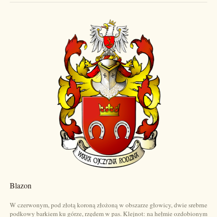
Blazon
W czerwonym, pod złotą koroną złożoną w obszarze głowicy, dwie srebrne
podkowy barkiem ku górze, rzędem w pas. Klejnot: na hełmie ozdobionym