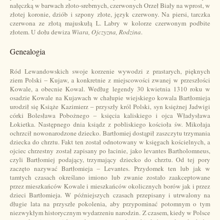
nałęczką w barwach złoto-srebrnych, czerwonych Orzeł Biały na wprost, w
złotej koronie, dziób i szpony złote, język czerwony. Na piersi, tarczka
czerwona ze złotą majuskułą L. Labry w kolorze czerwonym podbite
złotem. U dołu dewiza
Wiara, Ojczyzna, Rodzina
.
Genealogia
Ród Lewandowskich swoje korzenie wywodzi z prastarych, pięknych
ziem Polski – Kujaw, a konkretnie z miejscowości zwanej w przeszłości
Kowale, a obecnie Kowal. Według legendy 30 kwietnia 1310 roku w
osadzie Kowale na Kujawach w chałupie wiejskiego kowala Bartłomieja
urodził się Książe Kazimierz – przyszły król Polski, syn księżnej Jadwigi
córki Bolesława Pobożnego – księcia kaliskiego i ojca Władysława
Łokietka. Następnego dnia ksiądz z pobliskiego kościoła św. Mikołaja
ochrzcił nowonarodzone dziecko. Bartłomiej dostąpił zaszczytu trzymania
dziecka do chrztu. Fakt ten został odnotowany w księgach kościelnych, a
ojciec chrzestny został zapisany po łacinie, jako levantes Bartholomneus,
czyli Bartłomiej podający, trzymający dziecko do chrztu. Od tej pory
zaczęto nazywać Bartłomieja – Levantes. Przydomek ten lub jak w
tamtych czasach określano imiono lub zwanie zostało zaakceptowane
przez mieszkańców Kowale i mieszkańców okolicznych borów jak i przez
dzieci Bartłomieja. W późniejszych czasach przepisany i utrwalony na
długie lata na przyszłe pokolenia, aby przypominać potomnym o tym
niezwykłym historycznym wydarzeniu narodzin. Z czasem, kiedy w Polsce