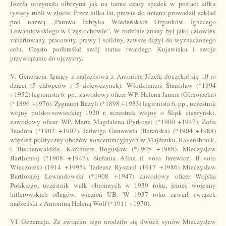
Józefa otrzymała olbrzymi jak na tamte czasy spadek w postaci kilku
tysięcy rubli w złocie. Przez kilka lat, prawie do śmierci prowadził zakład
pod nazwą „Parowa Fabryka Wiedeńskich Organków Ignacego
Lewandowskiego w Częstochowie”. W rodzinie znany był jako człowiek
zahartowany, pracowity, prawy i solidny, zawsze dążył do wyznaczonego
celu. Często podkreślał swój status twardego Kujawiaka i swoje
przywiązanie do ojczyzny.
V. Generacja. Ignacy z małżeństwa z Antoniną Józefą doczekał się 10-ro
dzieci (5 chłopców i 5 dziewczynek): Włodzimierz Stanisław (*1894
+1952) legionista 6. pp., zawodowy oficer WP. Helena Janina (Glinojecka)
(*1896 +1976). Zygmunt Bazyli (*1898 +1933) legionista 6. pp., uczestnik
wojny polsko-sowieckiej 1920 r, uczestnik wojny o Śląsk cieszyński,
zawodowy oficer WP. Maria Magdalena (Pyrkosz) (*1900 +1947). Zofia
Teodora (*1902 +1907). Jadwiga Genowefa (Barańska) (*1904 +1988)
więzień polityczny obozów koncentracyjnych w Majdanku, Ravensbruck,
i Buchenwaldzie. Kazimierz Bogusław (*1905 +1988). Mieczysław
Bartłomiej (*1908 +1947). Stefania Alina (I voto Jurewicz, II voto
Wieczorek) (1914 +1995). Tadeusz Ryszard (1917 +1986) Mieczysław
Bartłomiej Lewandowski (*1908 +1947) zawodowy oficer Wojska
Polskiego, uczestnik walk obronnych w 1939 roku, jeniec wojenny
hitlerowskich oflagów, więzień UB. W 1937 roku zawarł związek
małżeński z Antoniną Heleną Wolf (*1911 +1970).
VI. Generacja. Ze związku tego urodziło się dwóch synów Mieczysław