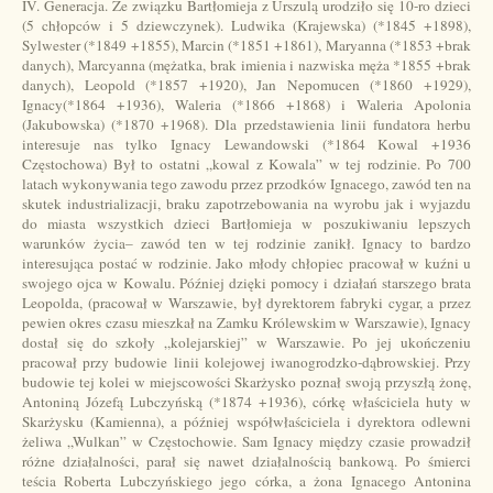
IV. Generacja. Ze związku Bartłomieja z Urszulą urodziło się 10-ro dzieci
(5 chłopców i 5 dziewczynek). Ludwika (Krajewska) (*1845 +1898),
Sylwester (*1849 +1855), Marcin (*1851 +1861), Maryanna (*1853 +brak
danych), Marcyanna (mężatka, brak imienia i nazwiska męża *1855 +brak
danych), Leopold (*1857 +1920), Jan Nepomucen (*1860 +1929),
Ignacy(*1864 +1936), Waleria (*1866 +1868) i Waleria Apolonia
(Jakubowska) (*1870 +1968). Dla przedstawienia linii fundatora herbu
interesuje nas tylko Ignacy Lewandowski (*1864 Kowal +1936
Częstochowa) Był to ostatni „kowal z Kowala” w tej rodzinie. Po 700
latach wykonywania tego zawodu przez przodków Ignacego, zawód ten na
skutek industrializacji, braku zapotrzebowania na wyrobu jak i wyjazdu
do miasta wszystkich dzieci Bartłomieja w poszukiwaniu lepszych
warunków życia– zawód ten w tej rodzinie zanikł. Ignacy to bardzo
interesująca postać w rodzinie. Jako młody chłopiec pracował w kuźni u
swojego ojca w Kowalu. Później dzięki pomocy i działań starszego brata
Leopolda, (pracował w Warszawie, był dyrektorem fabryki cygar, a przez
pewien okres czasu mieszkał na Zamku Królewskim w Warszawie), Ignacy
dostał się do szkoły „kolejarskiej” w Warszawie. Po jej ukończeniu
pracował przy budowie linii kolejowej iwanogrodzko-dąbrowskiej. Przy
budowie tej kolei w miejscowości Skarżysko poznał swoją przyszłą żonę,
Antoniną Józefą Lubczyńską (*1874 +1936), córkę właściciela huty w
Skarżysku (Kamienna), a później współwłaściciela i dyrektora odlewni
żeliwa „Wulkan” w Częstochowie. Sam Ignacy między czasie prowadził
różne działalności, parał się nawet działalnością bankową. Po śmierci
teścia Roberta Lubczyńskiego jego córka, a żona Ignacego Antonina