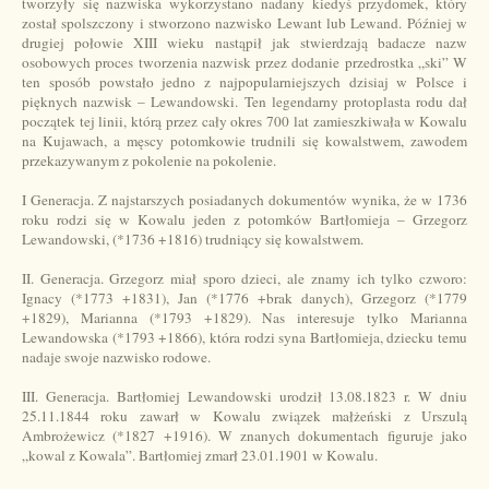
tworzyły się nazwiska wykorzystano nadany kiedyś przydomek, który
został spolszczony i stworzono nazwisko Lewant lub Lewand. Później w
drugiej połowie XIII wieku nastąpił jak stwierdzają badacze nazw
osobowych proces tworzenia nazwisk przez dodanie przedrostka „ski” W
ten sposób powstało jedno z najpopularniejszych dzisiaj w Polsce i
pięknych nazwisk – Lewandowski. Ten legendarny protoplasta rodu dał
początek tej linii, którą przez cały okres 700 lat zamieszkiwała w Kowalu
na Kujawach, a męscy potomkowie trudnili się kowalstwem, zawodem
przekazywanym z pokolenie na pokolenie.
I Generacja. Z najstarszych posiadanych dokumentów wynika, że w 1736
roku rodzi się w Kowalu jeden z potomków Bartłomieja – Grzegorz
Lewandowski, (*1736 +1816) trudniący się kowalstwem.
II. Generacja. Grzegorz miał sporo dzieci, ale znamy ich tylko czworo:
Ignacy (*1773 +1831), Jan (*1776 +brak danych), Grzegorz (*1779
+1829), Marianna (*1793 +1829). Nas interesuje tylko Marianna
Lewandowska (*1793 +1866), która rodzi syna Bartłomieja, dziecku temu
nadaje swoje nazwisko rodowe.
III. Generacja. Bartłomiej Lewandowski urodził 13.08.1823 r. W dniu
25.11.1844 roku zawarł w Kowalu związek małżeński z Urszulą
Ambrożewicz (*1827 +1916). W znanych dokumentach figuruje jako
„kowal z Kowala”. Bartłomiej zmarł 23.01.1901 w Kowalu.