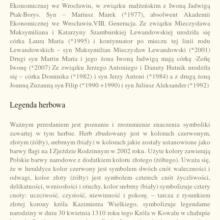
Ekonomicznej we Wrocławiu, w związku małżeńskim z Iwoną Jadwigą
Ptak-Borys. Syn – Mariusz Marek (*1977), absolwent Akademii
Ekonomicznej we Wrocławiu.VIII. Generacja. Ze związku Mieczysława
Maksymiliana i Katarzyny Szamburskiej Lewandowskiej urodziła się
córka Laura Maria (*1995) i kontynuator po mieczu tej linii rodu
Lewandowskich – syn Maksymilian Mieczysław Lewandowski (*2001)
Drugi syn Martin Maria i jego żona Iwoną Jadwigą mają córkę -Zofię
Iwonę (*2007) Ze związku Jerzego Antoniego i Danuty Hutnik urodziła
się – córka Dominika (*1982) i syn Jerzy Antoni (*1984) a z drugą żoną
Joanną Zuzanną syn Filip (*1990 +1990) i syn Juliusz Aleksander (*1992)
Legenda herbowa
Ważnym przesłaniem jest poznanie i zrozumienie znaczenia symboliki
zawartej w tym herbie. Herb zbudowany jest w kolorach czerwonym,
złotym (żółty), srebrnym (biały) w kolorach jakie zostały ustanowione jako
barwy flagi na I Zjeździe Rodzinnym w 2002 roku. Użyte kolory zawierają
Polskie barwy narodowe z dodatkiem koloru złotego (żółtego). Uważa się,
że w heraldyce kolor czerwony jest symbolem dwóch cnót waleczności i
odwagi, kolor złoty (żółty) jest symbolem czterech cnót życzliwości,
delikatności, wzniosłości i otuchy, kolor srebrny (biały) symbolizuje cztery
cnoty: uczciwość, czystość, niewinność i pokorę. – tarcza z rysunkiem
złotej korony króla Kazimierza Wielkiego, symbolizuje legendarne
narodziny w dniu 30 kwietnia 1310 roku tego Króla w Kowalu w chałupie