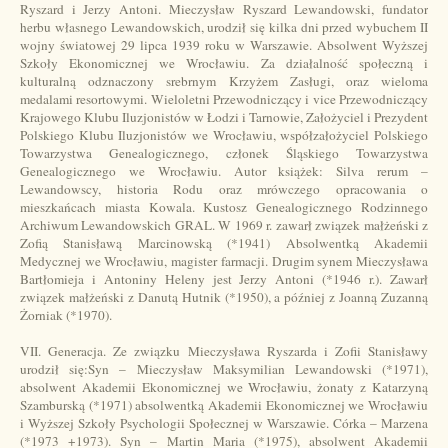
Ryszard i Jerzy Antoni. Mieczysław Ryszard Lewandowski, fundator
herbu własnego Lewandowskich, urodził się kilka dni przed wybuchem II
wojny światowej 29 lipca 1939 roku w Warszawie. Absolwent Wyższej
Szkoły Ekonomicznej we Wrocławiu. Za działalność społeczną i
kulturalną odznaczony srebrnym Krzyżem Zasługi, oraz wieloma
medalami resortowymi. Wieloletni Przewodniczący i vice Przewodniczący
Krajowego Klubu Iluzjonistów w Łodzi i Tarnowie, Założyciel i Prezydent
Polskiego Klubu Iluzjonistów we Wrocławiu, współzałożyciel Polskiego
Towarzystwa Genealogicznego, członek Śląskiego Towarzystwa
Genealogicznego we Wrocławiu. Autor książek: Silva rerum –
Lewandowscy, historia Rodu oraz mrówczego opracowania o
mieszkańcach miasta Kowala. Kustosz Genealogicznego Rodzinnego
Archiwum Lewandowskich GRAL. W 1969 r. zawarł związek małżeński z
Zofią Stanisławą Marcinowską (*1941) Absolwentką Akademii
Medycznej we Wrocławiu, magister farmacji. Drugim synem Mieczysława
Bartłomieja i Antoniny Heleny jest Jerzy Antoni (*1946 r.). Zawarł
związek małżeński z Danutą Hutnik (*1950), a później z Joanną Zuzanną
Żorniak (*1970).
VII. Generacja. Ze związku Mieczysława Ryszarda i Zofii Stanisławy
urodził się:Syn – Mieczysław Maksymilian Lewandowski (*1971),
absolwent Akademii Ekonomicznej we Wrocławiu, żonaty z Katarzyną
Szamburską (*1971) absolwentką Akademii Ekonomicznej we Wrocławiu
i Wyższej Szkoły Psychologii Społecznej w Warszawie. Córka – Marzena
(*1973 +1973). Syn – Martin Maria (*1975), absolwent Akademii