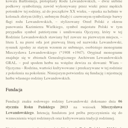
kowala Bartłomieja, protoplasty Rodu Lewandowskich, – dwie srebrne
podkowy symbolizują zawód wykonywany przez wieki przez męskich
potomków tej rodziny, aż do początków XX wieku, – opaska na hełmie w
kolorach złotym (żółty), srebrnym (biały) i czerwonym symbolizuje barwy
flagi rodu Lewandowskich, – stylizowany Orzeł Polski z okresu
panowania Kazimierza Wielkiego, symbol majestatu Polski w tym
przypadku symbol patriotyzmu i umiłowania Ojczyzny, który w tej
Rodzinie Lewandowskich stawiany był zawsze na pierwszym miejscu, –
litera L na piersi orła jest pierwszą literą od nazwiska Lewandowski,
rysunek zgodny ze starym wzorem ze srebrnego, osobistego monogramu
Mieczysława Lewandowskiego (*1908 +1947). Oryginał monogramu
znajduje się w zbiorach Genealogicznego Archiwum Lewandowskich
GRAL. – pod spodem herbu na wstędze dewiza za słowami: Wiara –
Ojczyzna – Rodzina, wartości kultywowane i przekazywane w tej rodzinie
z pokolenia na pokolenie. Niniejszym potwierdza się fundację i rejestrację
herbu własnego rodziny Lewandowskich.
Fundacja
06
Fundacji znaku rodowego rodziny Lewandowski dokonano dnia
stycznia Roku Pańskiego 2013
Mieczysława
na wniosek
Lewandowskiego
. Intencją fundatora jest próba przyczynienia się do
wzmocnienia więzi rodzinnych oraz kultywowania tradycji rodzinnej.