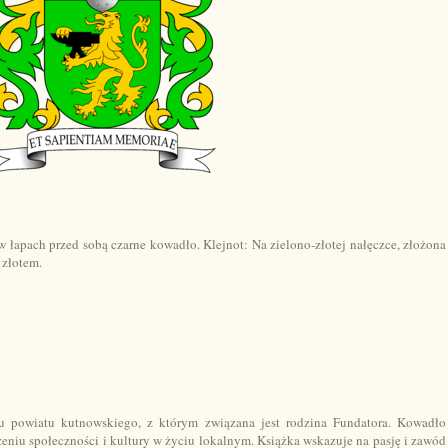
w łapach przed sobą czarne kowadło. Klejnot: Na zielono-złotej nałęczce, złożona
 złotem.
u powiatu kutnowskiego, z którym związana jest rodzina Fundatora. Kowadło
zeniu społeczności i kultury w życiu lokalnym. Książka wskazuje na pasję i zawód