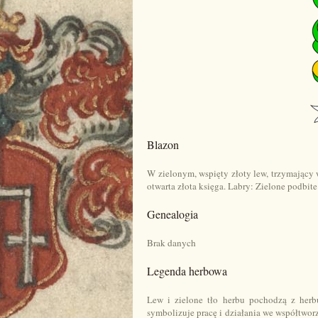
Blazon
W zielonym, wspięty złoty lew, trzymający 
otwarta złota księga. Labry: Zielone podbite
Genealogia
Brak danych
Legenda herbowa
Lew i zielone tło herbu pochodzą z herb
symbolizuje pracę i działania we współtwor