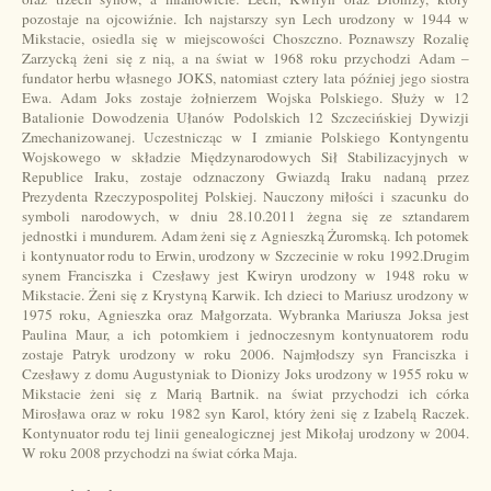
pozostaje na ojcowiźnie. Ich najstarszy syn Lech urodzony w 1944 w
Mikstacie, osiedla się w miejscowości Choszczno. Poznawszy Rozalię
Zarzycką żeni się z nią, a na świat w 1968 roku przychodzi Adam –
fundator herbu własnego JOKS, natomiast cztery lata później jego siostra
Ewa. Adam Joks zostaje żołnierzem Wojska Polskiego. Służy w 12
Batalionie Dowodzenia Ułanów Podolskich 12 Szczecińskiej Dywizji
Zmechanizowanej. Uczestnicząc w I zmianie Polskiego Kontyngentu
Wojskowego w składzie Międzynarodowych Sił Stabilizacyjnych w
Republice Iraku, zostaje odznaczony Gwiazdą Iraku nadaną przez
Prezydenta Rzeczypospolitej Polskiej. Nauczony miłości i szacunku do
symboli narodowych, w dniu 28.10.2011 żegna się ze sztandarem
jednostki i mundurem. Adam żeni się z Agnieszką Żuromską. Ich potomek
i kontynuator rodu to Erwin, urodzony w Szczecinie w roku 1992.Drugim
synem Franciszka i Czesławy jest Kwiryn urodzony w 1948 roku w
Mikstacie. Żeni się z Krystyną Karwik. Ich dzieci to Mariusz urodzony w
1975 roku, Agnieszka oraz Małgorzata. Wybranka Mariusza Joksa jest
Paulina Maur, a ich potomkiem i jednoczesnym kontynuatorem rodu
zostaje Patryk urodzony w roku 2006. Najmłodszy syn Franciszka i
Czesławy z domu Augustyniak to Dionizy Joks urodzony w 1955 roku w
Mikstacie żeni się z Marią Bartnik. na świat przychodzi ich córka
Mirosława oraz w roku 1982 syn Karol, który żeni się z Izabelą Raczek.
Kontynuator rodu tej linii genealogicznej jest Mikołaj urodzony w 2004.
W roku 2008 przychodzi na świat córka Maja.