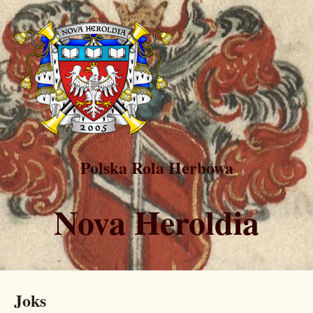
Polska Rola Herbowa
Nova Heroldia
Joks