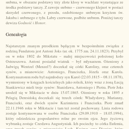
srebrna, w obszarze podstawy trzy złote kłosy w wachlarz wyrastające ze
środka podstawy tarczy. Z zawoju srebrno – czerwonego klejnot w postaci
skrzydeł czerwonego, z przodu, ozdobionego srebrnym krzyżem św.
Jakuba i srebrnego z tyłu. Labry czerwone, podbite srebrem. Poniżej tarczy
dewiza
Godność i Honor
.
Genealogia
Najstarszym znanym przodkiem będącym w bezpośrednim związku z
rodziną Fundatora jest Antoni Joks (ur. ok. 1775 zm. 24.11.1823). Przybył
on w roku 1802 do Mikstatu – małej miejscowości położonej koło
Ostrzeszowa. Antoni posiadał wiatrak – był młynarzem. Ożeniony z
Jadwigą Wentzel (Menzel?) doczekał się córki Karoliny, oraz czterech
synów, a mianowicie: Antoniego, Franciszka, Józefa oraz Karola.
Kontynuatorem rodu był najmłodszy syn Karol (22.03.1815 – 08.11.1878),
wymieniony w księgach kościelnych jako rolnik, który wraz z żoną Łucją
Siankiewicz mieli troje synów: Stanisława, Antoniego i Piotra. Piotr Joks
urodził się w Mikstacie w dniu 15.07.1865. Ożeniony w roku 1895 z
Pelagią Deresińską doczekali się trzech córek: Władysławy, Marianny,
Franciszki, oraz dwóch synów Kazimierza i Franciszka. Piotr zmarł
22.11.1946 roku w Mikstacie i tam też został pochowany. Linia rodowa
zostaje kontynuowana w osobie Franciszka (29.09.1910 – 18.05.1994),
który odziedzicza gospodarstwo rolne po swoim ojcu. Jego życiową
wybranką zostaje Czesława Augustyniak. Ich pociechy to córka Eufemia,
oraz trzech synów, a mianowicie: Lech, Kwiryn oraz Dionizy, który