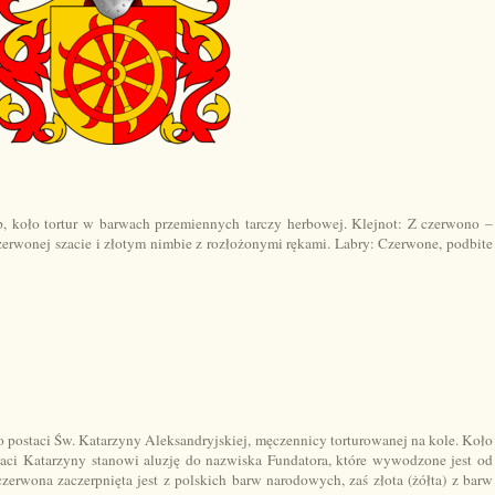
p, koło tortur w barwach przemiennych tarczy herbowej. Klejnot: Z czerwono –
czerwonej szacie i złotym nimbie z rozłożonymi rękami. Labry: Czerwone, podbite
do postaci Św. Katarzyny Aleksandryjskiej, męczennicy torturowanej na kole. Koło
taci Katarzyny stanowi aluzję do nazwiska Fundatora, które wywodzone jest od
zerwona zaczerpnięta jest z polskich barw narodowych, zaś złota (żółta) z barw