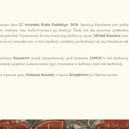
22 września Roku Pańskiego 2020
konano dnia
. Intencją Fundatora jest próba
 w rodzinie oraz kultywowania jej tradycji. Znak ten ma pozostać symbolem
Michał Kaszura
ych pokoleń. Uprawnieni do używania tego herbu są: ojciec
wraz
 wszyscy potomkowie w linii męskiej i żeńskiej, pochodzący od ojca fundatora tak
.
Kaszurów
220920
 rodziny
został zarejestrowany pod numerem
w roli herbowej
omości poprzez zamieszczenie jego wizerunku w herbarzu tejże roli herbowej.
Tomasza Kaszury
Krapkowice
na wniosek pana
z miasta
na Opolszczyźnie.
DIA
/ ul. Bankowa 27, 58-505 Jelenia Góra / tel. +48 733 641 173 / e-mail: info