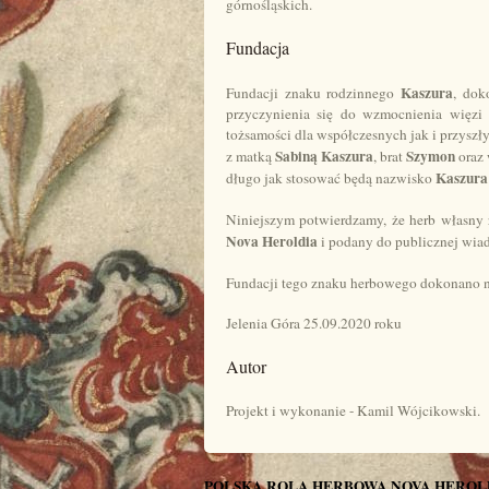
górnośląskich.
Fundacja
Kaszura
Fundacji znaku rodzinnego
, do
przyczynienia się do wzmocnienia więzi
tożsamości dla współczesnych jak i przyszł
Sabiną Kaszura
Szymon
z matką
, brat
oraz
Kaszura
długo jak stosować będą nazwisko
Niniejszym potwierdzamy, że herb własny
Nova Heroldia
i podany do publicznej wiad
Fundacji tego znaku herbowego dokonano 
Jelenia Góra 25.09.2020 roku
Autor
Projekt i wykonanie - Kamil Wójcikowski.
POLSKA ROLA HERBOWA NOVA HEROL