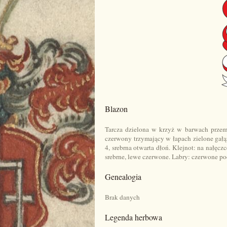
Blazon
Tarcza dzielona w krzyż w barwach prze
czerwony trzymający w łapach
zielone gał
4, srebrna otwarta dłoń. Klejnot: na nałęc
srebrne, lewe czerwone. Labry: czerwone p
Genealogia
Brak danych
Legenda herbowa