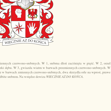
miennych czerwono-srebrnych. W 1,
srebrna dłoń zaciśnięta w pięść. W 2, orzeł
ązki dębu. W 3, gwiazda wiatru w barwach przemiennych czerwono-srebrnych. W
zce w barwach zmiennych czerwono-srebrnych, dwa skrzydła orle na wprost, prawe
odbite srebrem. Na wstędze dewiza
WIECZNIE AŻ DO KOŃCA
.