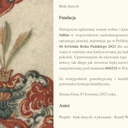
Brak danych
Fundacja
Niniejszym ogłaszamy wszem wobec i każ
Sulino
w województwie zachodniopomorsk
opisanego poniżej, rejestrując go w Polsk
06 kwietnia Roku Pańskiego 2023
dla ro
więzi w rodzinie oraz kultywowania jej tra
pokoleń. Uprawnionymi do używania tego 
żeńscy, tak długo jak stosować będą nazw
060323
zarejestrowany pod numerem
w Pol
Za wiarygodność genealogiczną i heral
potwierdza komisja heraldyczna.
Jelenia Góra, 07 kwietnia 2023 roku.
Autor
Projekt - brak danych, wykonanie - Kamil 