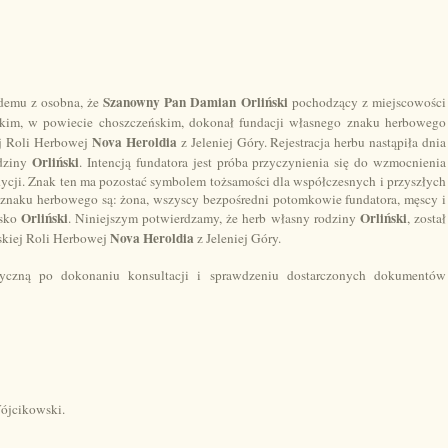
Szanowny Pan Damian Orliński
demu z osobna, że
pochodzący z miejscowości
im, w powiecie choszczeńskim, dokonał fundacji własnego znaku herbowego
Nova Heroldia
iej Roli Herbowej
z Jeleniej Góry. Rejestracja herbu nastąpiła dnia
Orliński
dziny
. Intencją fundatora jest próba przyczynienia się do wzmocnienia
dycji. Znak ten ma pozostać symbolem tożsamości dla współczesnych i przyszłych
znaku herbowego są: żona, wszyscy bezpośredni potomkowie fundatora, męscy i
Orliński
Orliński
isko
. Niniejszym potwierdzamy, że herb własny rodziny
, został
Nova Heroldia
skiej Roli Herbowej
z Jeleniej Góry.
dyczną po dokonaniu konsultacji i sprawdzeniu dostarczonych dokumentów
Wójcikowski.